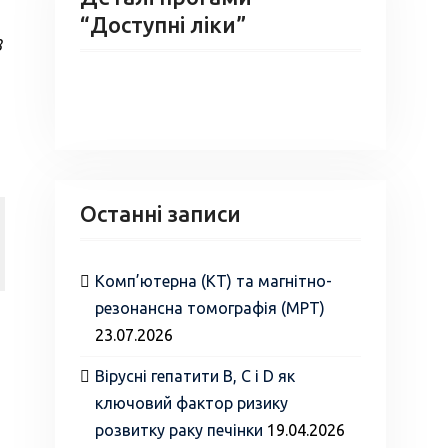
“Доступні ліки”
8
Останні записи
Комп’ютерна (КТ) та магнітно-
резонансна томографія (МРТ)
23.07.2026
Вірусні гепатити В, С і D як
ключовий фактор ризику
розвитку раку печінки
19.04.2026