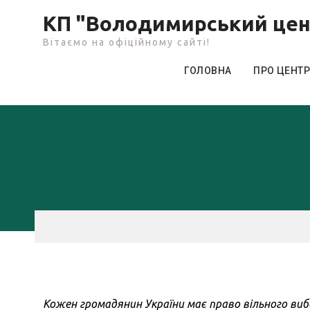
Skip
КП "Володимирський цен
to
Вітаємо на офіційному сайті!
content
ГОЛОВНА
ПРО ЦЕНТР
Кожен громадянин України має право вільного вибо